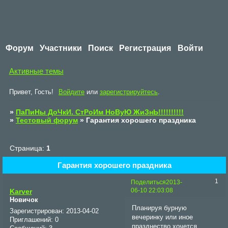
Форум
Участники
Поиск
Регистрация
Войти
Активные темы
Привет, Гость!
Войдите
или
зарегистрируйтесь
.
»
ПаПиНы ДоЧкИ. СтРоИм НоВуЮ ЖиЗнЬ!!!!!!!!!!
»
Тестовый форум
»
Гарантия хорошего праздника
Страница:
1
Гарантия хорошего праздника
1
Поделиться
2013-
06-10 22:03:08
Karver
Новичок
Планируя бурную
Зарегистрирован
: 2013-04-02
вечеринку или иное
Приглашений:
0
празднество хочется