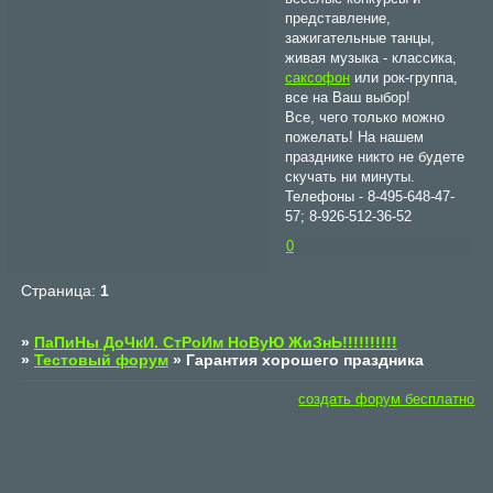
представление,
зажигательные танцы,
живая музыка - классика,
саксофон
или рок-группа,
все на Ваш выбор!
Все, чего только можно
пожелать! На нашем
празднике никто не будете
скучать ни минуты.
Телефоны - 8-495-648-47-
57; 8-926-512-36-52
0
Страница:
1
»
ПаПиНы ДоЧкИ. СтРоИм НоВуЮ ЖиЗнЬ!!!!!!!!!!
»
Тестовый форум
»
Гарантия хорошего праздника
создать форум бесплатно