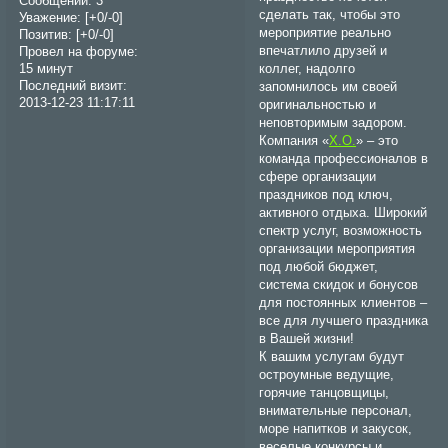
Сообщений:
3
сделать так, чтобы это
Уважение:
[+0/-0]
мероприятие реально
Позитив:
[+0/-0]
впечатлило друзей и
Провел на форуме:
коллег, надолго
15 минут
Последний визит:
запомнилось им своей
2013-12-23 11:17:11
оригинальностью и
неповторимым задором.
Компания «
Х.О.
» – это
команда профессионалов в
сфере организации
праздников под ключ,
активного отдыха. Широкий
спектр услуг, возможность
организации мероприятия
под любой бюджет,
система скидок и бонусов
для постоянных клиентов –
все для лучшего праздника
в Вашей жизни!
К вашим услугам будут
остроумные ведущие,
горячие танцовщицы,
внимательные персонал,
море напитков и закусок,
веселые конкурсы и